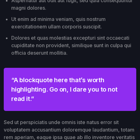
Aspernatur aut odit aut fugit, sed quia consequuntur
magni dolores.
Ut enim ad minima veniam, quis nostrum
exercitationem ullam corporis suscipit.
Dolores et quas molestias excepturi sint occaecati
cupiditate non provident, similique sunt in culpa qui
officia deserunt mollitia.
“A blockquote here that’s worth
highlighting. Go on, I dare you to not
read it.”
Sed ut perspiciatis unde omnis iste natus error sit
voluptatem accusantium doloremque laudantium, totam
rem aperiam, eaque ipsa quae ab illo inventore veritatis