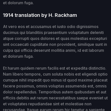
et dolorum fuga.
1914 translation by H. Rackham
At vero eos et accusamus et iusto odio dignissimos
ducimus qui blanditiis praesentium voluptatum deleniti
atque corrupti quos dolores et quas molestias excepturi
sint occaecati cupiditate non provident, similique sunt in
culpa qui officia deserunt mollitia animi, id est laborum
et dolorum fuga.
Et harum quidem rerum facilis est et expedita distinctio.
Nam libero tempore, cum soluta nobis est eligendi optio
cumque nihil impedit quo minus id quod maxime placeat
facere possimus, omnis voluptas assumenda est, omnis
dolor repellendus. Temporibus autem quibusdam et aut
officiis debitis aut rerum necessitatibus saepe eveniet ut
et voluptates repudiandae sint et molestiae non
recusandae. Itaque earum rerum hic tenetur a sapiente